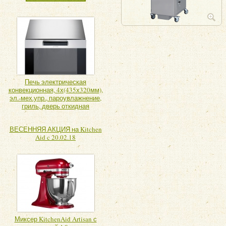
Печь электрическая
конвекционная, 4х(435х320мм),
эл.-мех.упр., пароувлажнение,
гриль, дверь откидная
ВЕСЕННЯЯ АКЦИЯ на Kitchen
Aid c 20.02.18
Миксер KitchenAid Artisan с