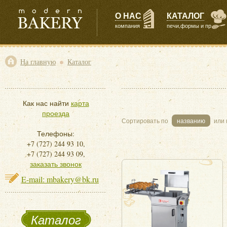
О НАС
КАТАЛОГ
компания
печи,формы и пр
•
На главную
Каталог
Как нас найти
карта
проезда
Сортировать по
названию
или
Телефоны:
+7 (727) 244 93 10,
+7 (727) 244 93 09,
заказать звонок
E-mail: mbakery@bk.ru
Каталог