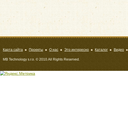
Карта сайта
Проекты
О нас
Это интересно
Каталог
Видео
MB Technology s.r.o. © 2010.All Rights Reserved.