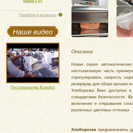
чашей 4,8л
Перейти к каталогу
Наше видео
Описание
Новая серия автоматических
неотъемлемую часть преимущ
отрегулировать скорость на
резервуар для сбора крошек оч
Тестораскатка Kemplex
Eco+
Хлеборезка
доступна в
E
стандартами безопасности
включение и открывание спос
различных цветовых оттенках
Хлеборезки
предназначены дл