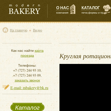
О НАС
КАТАЛОГ
компания
печи,формы и пр
•
На главную
Видео
Как нас найти
карта
Круглая ротационн
проезда
Телефоны:
+7 (727) 244 93 10,
+7 (727) 244 93 09,
заказать звонок
E-mail: mbakery@bk.ru
Каталог