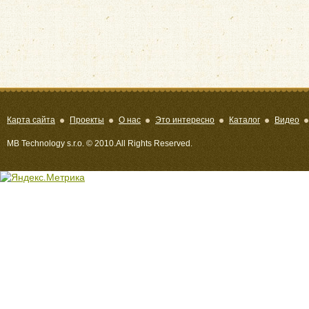
Карта сайта
Проекты
О нас
Это интересно
Каталог
Видео
MB Technology s.r.o. © 2010.All Rights Reserved.