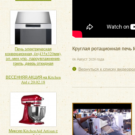
Круглая ротационная печь R
Печь электрическая
конвекционная, 4х(435х320мм),
эл.-мех.упр., пароувлажнение,
06 Август 2026 года
гриль, дверь откидная
Вернуться к списку видеоро
ВЕСЕННЯЯ АКЦИЯ на Kitchen
Aid c 20.02.18
Миксер KitchenAid Artisan с