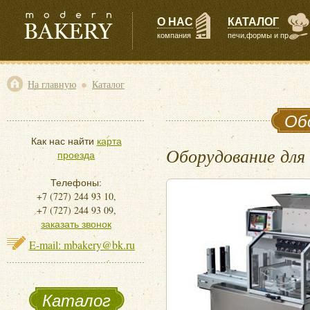
О НАС
КАТАЛОГ
компания
печи,формы и пр
•
На главную
Каталог
Обо
Как нас найти
карта
Оборудование для 
проезда
Телефоны:
+7 (727) 244 93 10,
+7 (727) 244 93 09,
заказать звонок
E-mail: mbakery@bk.ru
Каталог